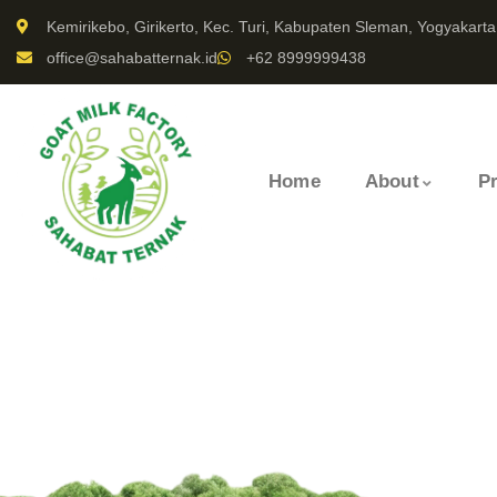
Kemirikebo, Girikerto, Kec. Turi, Kabupaten Sleman, Yogyakarta
office@sahabatternak.id
+62 8999999438
Home
About
P