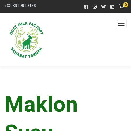
0
+62 8999999438
Maklon