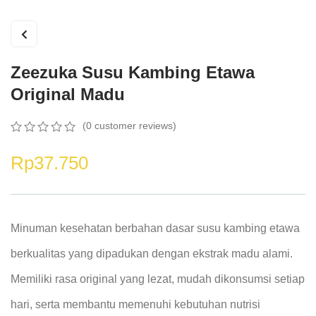
Zeezuka Susu Kambing Etawa
Original Madu
(
0
customer reviews)
0
5
0
out
Rp
37.750
of
based
on
customer
ratings
Minuman kesehatan berbahan dasar susu kambing etawa
berkualitas yang dipadukan dengan ekstrak madu alami.
Memiliki rasa original yang lezat, mudah dikonsumsi setiap
hari, serta membantu memenuhi kebutuhan nutrisi