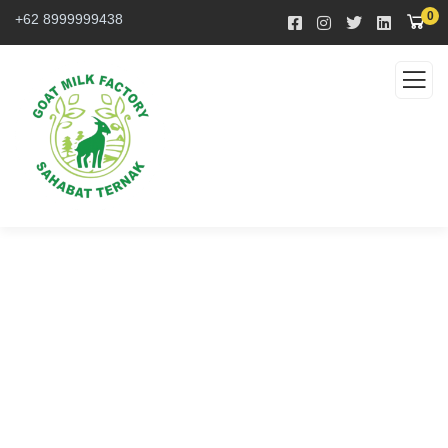
0
+62 8999999438
Consulting for Every
Business
The Best Business Consulting Firm you can Count
on.