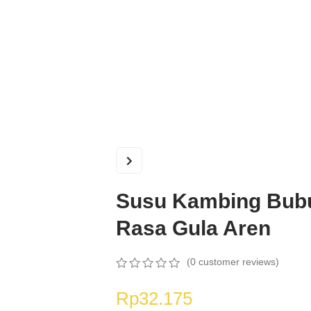
Susu Kambing Bub
Rasa Gula Aren
(
0
customer reviews)
0
5
0
out
Rp
32.175
of