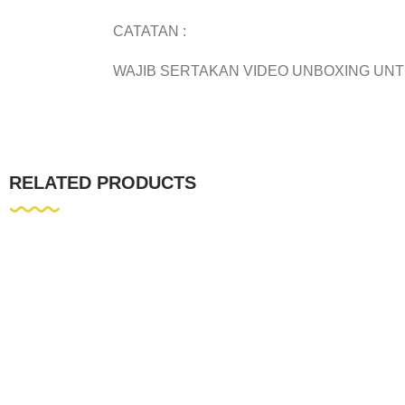
CATATAN :
WAJIB SERTAKAN VIDEO UNBOXING UN
RELATED PRODUCTS
SUSUKA
SUSUKA
Susu Kambing Bubuk
Susu Kamb
Susuka Sachet Rasa
Susuka Sac
Jahe
Stroberi
Rp
29.205
Rp
22.100