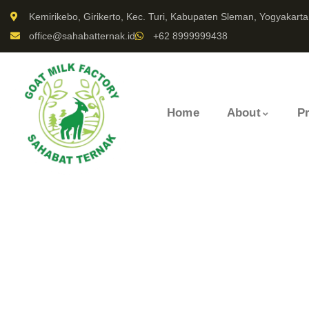
Kemirikebo, Girikerto, Kec. Turi, Kabupaten Sleman, Yogyakarta
office@sahabatternak.id
+62 8999999438
Home
About
P
Consul
The Bes