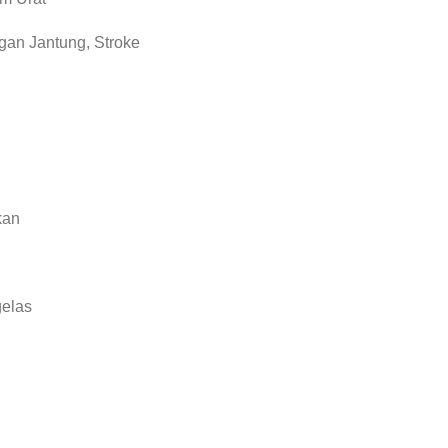
an Jantung, Stroke
kan
gelas