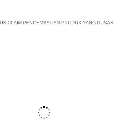
TUK CLAIM PENGEMBALIAN PRODUK YANG RUSAK
SUSUKA
ing Bubuk
Susu Kambing Bubuk
het Rasa
Susuka Sachet Rasa
Original
Rp
22.100