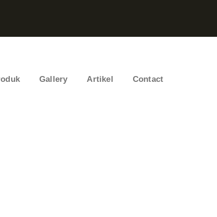
roduk
Gallery
Artikel
Contact
ting for Every Business
t Business Consulting Firm you can Count on.