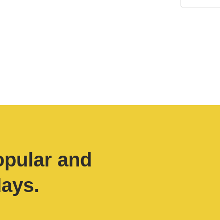
opular and
days.