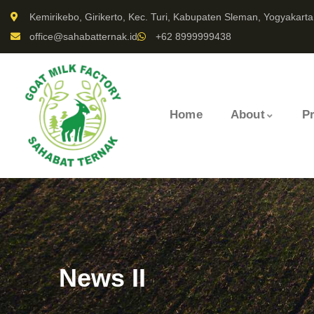
Kemirikebo, Girikerto, Kec. Turi, Kabupaten Sleman, Yogyakarta
office@sahabatternak.id
+62 8999999438
Home
About
P
News II