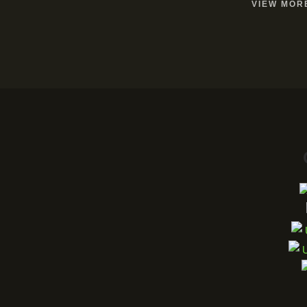
VIEW MOR
U
U