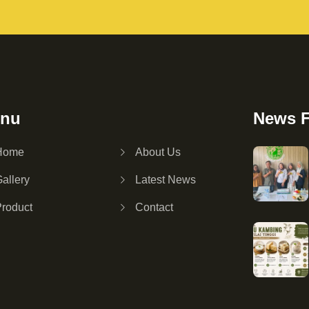
nu
News 
Home
About Us
allery
Latest News
Product
Contact