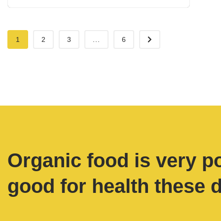
1
2
3
...
6
Organic food is very p
good for health these 