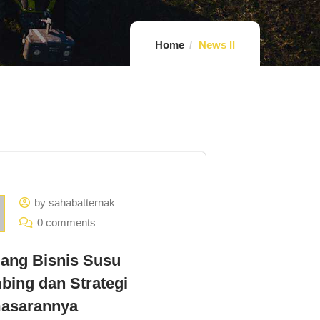
Home
News II
by sahabatternak
0 comments
uang Bisnis Susu
ing dan Strategi
asarannya