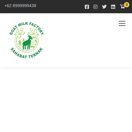
0
+62 8999999438
Consulting for Every
Business
The Best Business Consulting Firm you can Count
on.